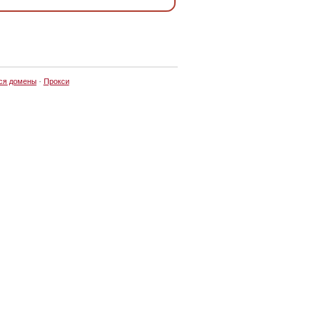
ся домены
·
Прокси