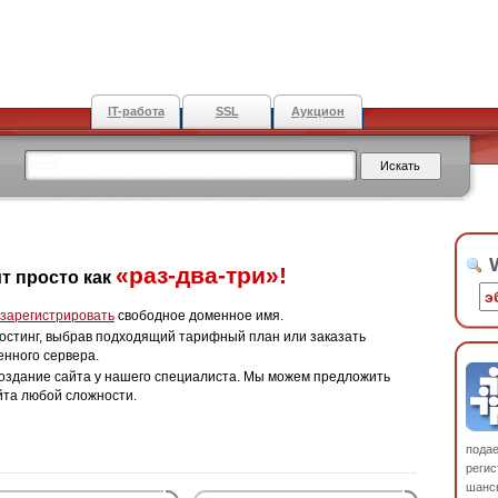
IT-работа
SSL
Аукцион
W
«раз-два-три»!
т просто как
зарегистрировать
свободное доменное имя.
остинг, выбрав подходящий тарифный план или заказать
енного сервера.
оздание сайта у нашего специалиста. Мы можем предложить
йта любой сложности.
пода
регис
шанс