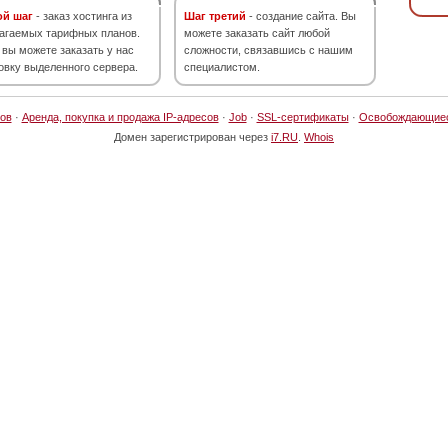
ой шаг
- заказ хостинга из
Шаг третий
- создание сайта. Вы
агаемых тарифных планов.
можете заказать сайт любой
 вы можете заказать у нас
сложности, связавшись с нашим
овку выделенного сервера.
специалистом.
ов
·
Аренда, покупка и продажа IP-адресов
·
Job
·
SSL-сертификаты
·
Освобождающие
Домен зарегистрирован через
i7.RU
.
Whois